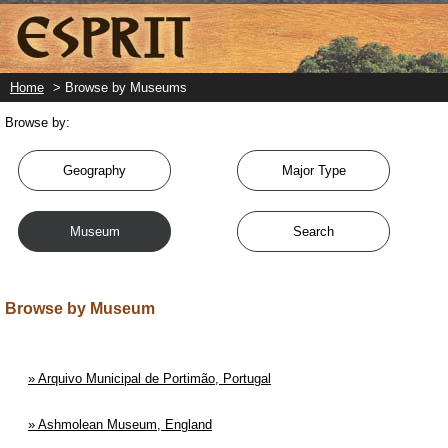
Skip
to
main
content
Home
> Browse by Museums
Browse by:
Geography
Major Type
Museum
Search
Browse by Museum
Arquivo Municipal de Portimão, Portugal
Ashmolean Museum, England